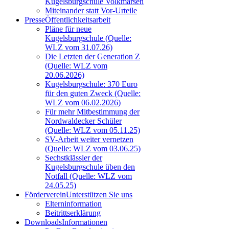
Kugelsburgschule Volkmarsen
Miteinander statt Vor-Urteile
Presse
Öffentlichkeitsarbeit
Pläne für neue
Kugelsburgschule (Quelle:
WLZ vom 31.07.26)
Die Letzten der Generation Z
(Quelle: WLZ vom
20.06.2026)
Kugelsburgschule: 370 Euro
für den guten Zweck (Quelle:
WLZ vom 06.02.2026)
Für mehr Mitbestimmung der
Nordwaldecker Schüler
(Quelle: WLZ vom 05.11.25)
SV-Arbeit weiter vernetzen
(Quelle: WLZ vom 03.06.25)
Sechstklässler der
Kugelsburgschule üben den
Notfall (Quelle: WLZ vom
24.05.25)
Förderverein
Unterstützen Sie uns
Elterninformation
Beitrittserklärung
Downloads
Informationen