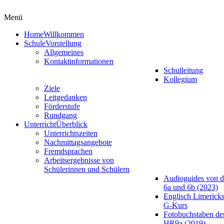
Menü
Home
Willkommen
Schule
Vorstellung
Allgemeines
Kontaktinformationen
Schulleitung
Kollegium
Ziele
Leitgedanken
Förderstufe
Rundgang
Unterricht
Überblick
Unterrichtszeiten
Nachmittagsangebote
Fremdsprachen
Arbeitsergebnisse von
Schülerinnen und Schülern
Audioguides von d
6a und 6b (2023)
Englisch Limericks
G-Kurs
Fotobuchstaben de
HR9a (2019)