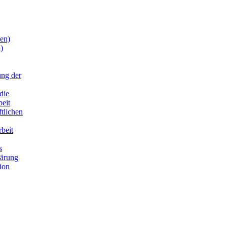
en)
)
ung der
die
beit
ftlichen
rbeit
s
lärung
ion