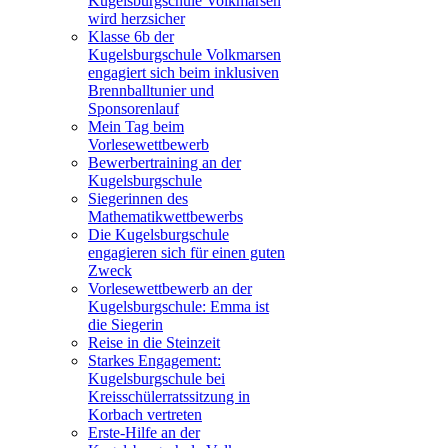
Kugelsburgschule Volkmarsen
wird herzsicher
Klasse 6b der
Kugelsburgschule Volkmarsen
engagiert sich beim inklusiven
Brennballtunier und
Sponsorenlauf
Mein Tag beim
Vorlesewettbewerb
Bewerbertraining an der
Kugelsburgschule
Siegerinnen des
Mathematikwettbewerbs
Die Kugelsburgschule
engagieren sich für einen guten
Zweck
Vorlesewettbewerb an der
Kugelsburgschule: Emma ist
die Siegerin
Reise in die Steinzeit
Starkes Engagement:
Kugelsburgschule bei
Kreisschülerratssitzung in
Korbach vertreten
Erste-Hilfe an der