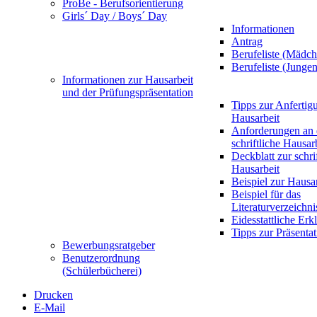
ProBe - Berufsorientierung
Girls´ Day / Boys´ Day
Informationen
Antrag
Berufeliste (Mädch
Berufeliste (Jungen
Informationen zur Hausarbeit
und der Prüfungspräsentation
Tipps zur Anfertig
Hausarbeit
Anforderungen an 
schriftliche Hausar
Deckblatt zur schri
Hausarbeit
Beispiel zur Hausa
Beispiel für das
Literaturverzeichni
Eidesstattliche Erk
Tipps zur Präsentat
Bewerbungsratgeber
Benutzerordnung
(Schülerbücherei)
Drucken
E-Mail