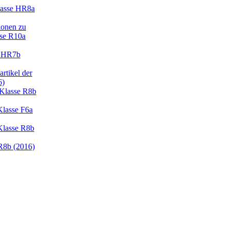
lasse HR8a
ionen zu
sse R10a
e HR7b
rtikel der
6)
Klasse R8b
Klasse F6a
Klasse R8b
R8b (2016)