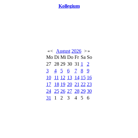
Kollegium
«
<
August
2026
>
»
Mo
Di
Mi
Do
Fr
Sa
So
27
28
29
30
31
1
2
3
4
5
6
7
8
9
10
11
12
13
14
15
16
17
18
19
20
21
22
23
24
25
26
27
28
29
30
31
1
2
3
4
5
6