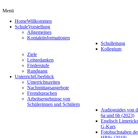
Menü
Home
Willkommen
Schule
Vorstellung
Allgemeines
Kontaktinformationen
Schulleitung
Kollegium
Ziele
Leitgedanken
Förderstufe
Rundgang
Unterricht
Überblick
Unterrichtszeiten
Nachmittagsangebote
Fremdsprachen
Arbeitsergebnisse von
Schülerinnen und Schülern
Audioguides von d
6a und 6b (2023)
Englisch Limericks
G-Kurs
Fotobuchstaben de
HR9a (2019)