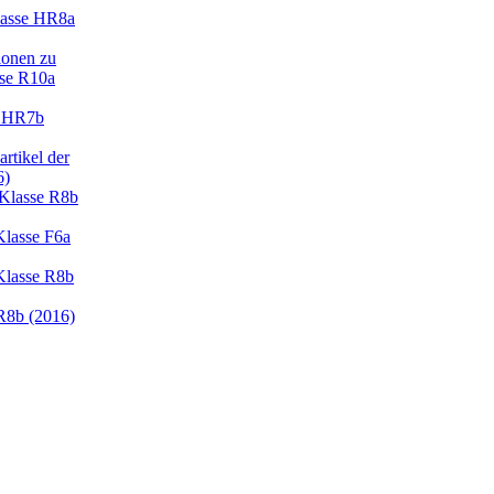
lasse HR8a
ionen zu
sse R10a
e HR7b
rtikel der
6)
Klasse R8b
Klasse F6a
Klasse R8b
R8b (2016)