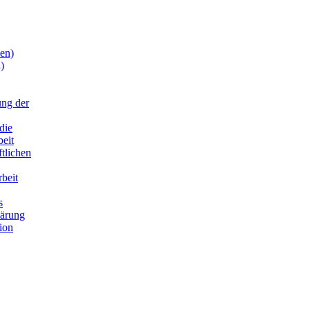
en)
)
ung der
die
beit
ftlichen
rbeit
s
lärung
ion