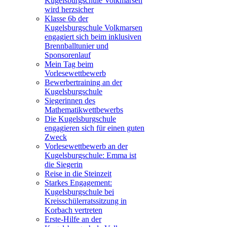
Kugelsburgschule Volkmarsen
wird herzsicher
Klasse 6b der
Kugelsburgschule Volkmarsen
engagiert sich beim inklusiven
Brennballtunier und
Sponsorenlauf
Mein Tag beim
Vorlesewettbewerb
Bewerbertraining an der
Kugelsburgschule
Siegerinnen des
Mathematikwettbewerbs
Die Kugelsburgschule
engagieren sich für einen guten
Zweck
Vorlesewettbewerb an der
Kugelsburgschule: Emma ist
die Siegerin
Reise in die Steinzeit
Starkes Engagement:
Kugelsburgschule bei
Kreisschülerratssitzung in
Korbach vertreten
Erste-Hilfe an der