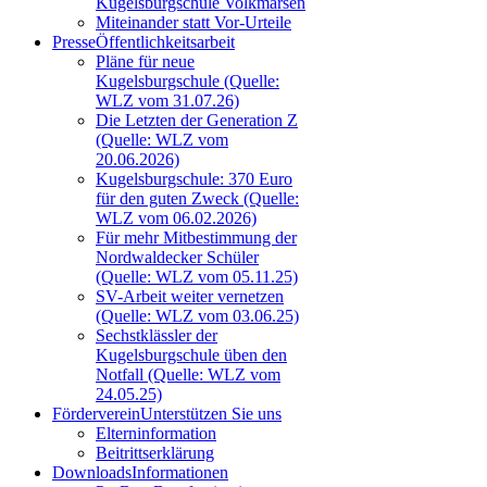
Kugelsburgschule Volkmarsen
Miteinander statt Vor-Urteile
Presse
Öffentlichkeitsarbeit
Pläne für neue
Kugelsburgschule (Quelle:
WLZ vom 31.07.26)
Die Letzten der Generation Z
(Quelle: WLZ vom
20.06.2026)
Kugelsburgschule: 370 Euro
für den guten Zweck (Quelle:
WLZ vom 06.02.2026)
Für mehr Mitbestimmung der
Nordwaldecker Schüler
(Quelle: WLZ vom 05.11.25)
SV-Arbeit weiter vernetzen
(Quelle: WLZ vom 03.06.25)
Sechstklässler der
Kugelsburgschule üben den
Notfall (Quelle: WLZ vom
24.05.25)
Förderverein
Unterstützen Sie uns
Elterninformation
Beitrittserklärung
Downloads
Informationen