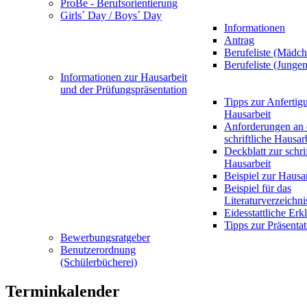
ProBe - Berufsorientierung
Girls´ Day / Boys´ Day
Informationen
Antrag
Berufeliste (Mädch
Berufeliste (Jungen
Informationen zur Hausarbeit
und der Prüfungspräsentation
Tipps zur Anfertig
Hausarbeit
Anforderungen an 
schriftliche Hausar
Deckblatt zur schri
Hausarbeit
Beispiel zur Hausa
Beispiel für das
Literaturverzeichni
Eidesstattliche Erk
Tipps zur Präsentat
Bewerbungsratgeber
Benutzerordnung
(Schülerbücherei)
Terminkalender